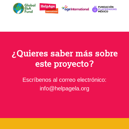
¿Quieres saber más sobre
este proyecto?
Escríbenos al correo electrónico:
info@helpagela.org