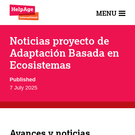
MENU
Noticias proyecto de
Adaptación Basada en
Ecosistemas
Published
7 July 2025
Avances y noticias