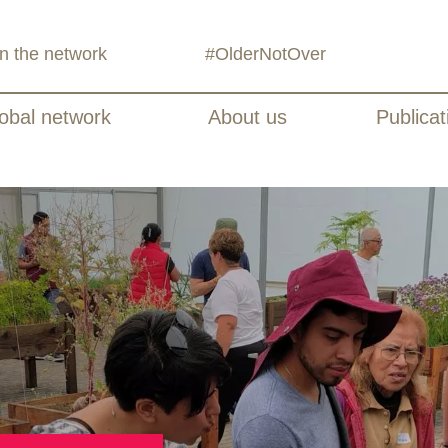
in the network
#OlderNotOver
obal network
About us
Publicat