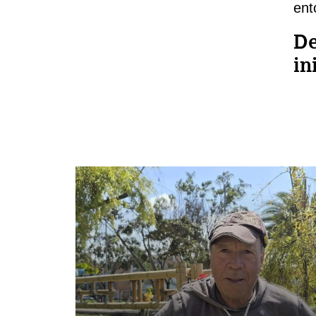
ent
De
in