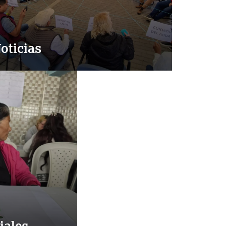
oticias
iales