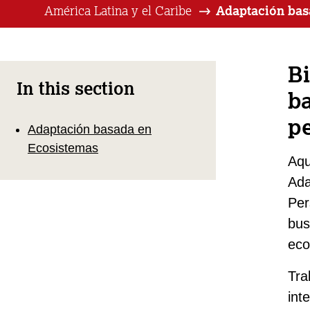
América Latina y el Caribe
Adaptación bas
Bi
In this section
b
p
Adaptación basada en
Ecosistemas
Aqu
Ada
Per
bus
eco
Tra
int