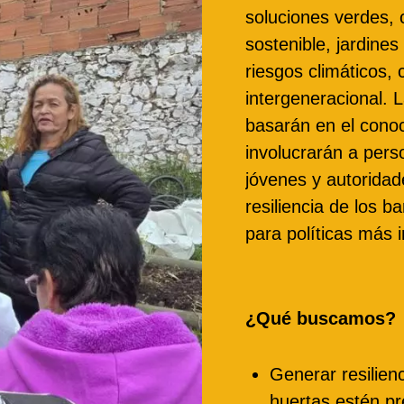
soluciones verdes, 
sostenible, jardines
riesgos climáticos,
intergeneracional. 
basarán en el conoc
involucrarán a per
jóvenes y autoridade
resiliencia de los b
para políticas más i
¿Qué buscamos?
Generar resilien
huertas estén pr