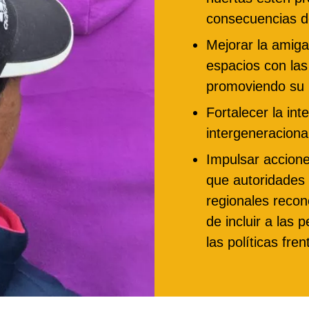
consecuencias de 
Mejorar la amiga
espacios con la
promoviendo su p
Fortalecer la int
intergeneraciona
Impulsar accione
que autoridades 
regionales recon
de incluir a las
las políticas fren