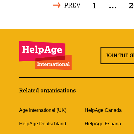
1
…
2
PREV
JOIN THE 
Related organisations
Age International (UK)
HelpAge Canada
HelpAge Deutschland
HelpAge España