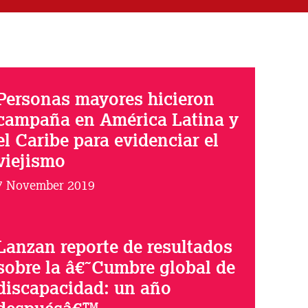
Personas mayores hicieron
campaña en América Latina y
el Caribe para evidenciar el
viejismo
7 November 2019
Lanzan reporte de resultados
sobre la â€˜Cumbre global de
discapacidad: un año