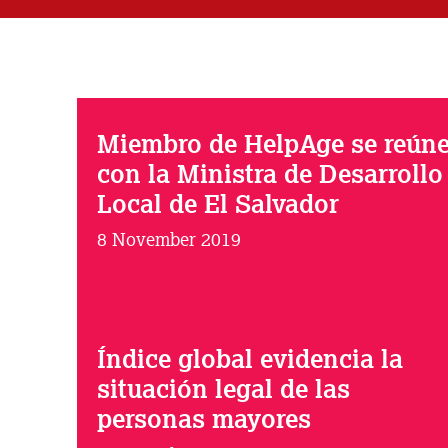
Miembro de HelpAge se reún
con la Ministra de Desarrollo
Local de El Salvador
8 November 2019
Índice global evidencia la
situación legal de las
personas mayores