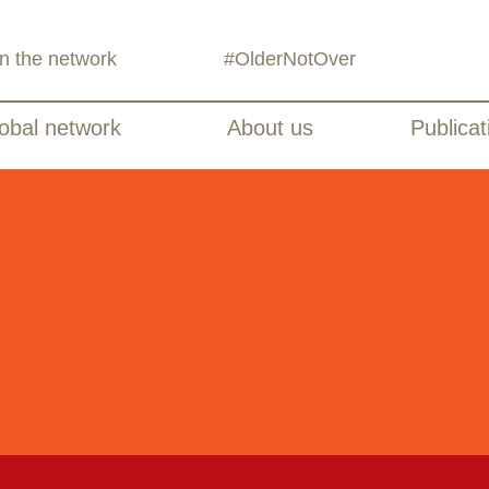
in the network
#OlderNotOver
obal network
About us
Publicat