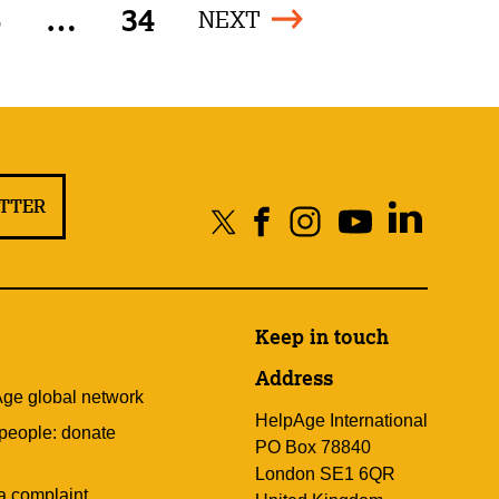
6
…
34
NEXT
ETTER
Keep in touch
Address
Age global network
HelpAge International
 people: donate
PO Box 78840
London SE1 6QR
a complaint