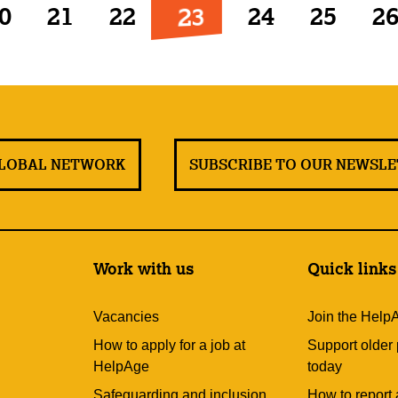
23
0
21
22
24
25
2
GLOBAL NETWORK
SUBSCRIBE TO OUR NEWSL
Work with us
Quick links
Vacancies
Join the Help
How to apply for a job at
Support older
HelpAge
today
Safeguarding and inclusion
How to report 