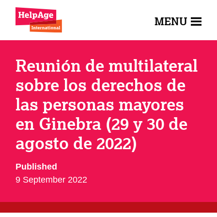
MENU
Reunión de multilateral
sobre los derechos de
las personas mayores
en Ginebra (29 y 30 de
agosto de 2022)
Published
9 September 2022