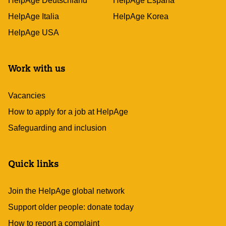
HelpAge Deutschland
HelpAge España
HelpAge Italia
HelpAge Korea
HelpAge USA
Work with us
Vacancies
How to apply for a job at HelpAge
Safeguarding and inclusion
Quick links
Join the HelpAge global network
Support older people: donate today
How to report a complaint